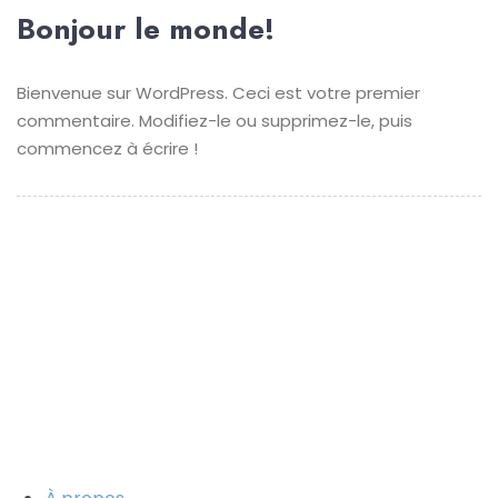
Bonjour le monde!
Bienvenue sur WordPress. Ceci est votre premier
commentaire. Modifiez-le ou supprimez-le, puis
commencez à écrire !
©
Aegle Cancer Hospital 2021
- Tous droits sont réservés.
Mention légale
Avis de confidentialité pour les patients
Avis de confidentialité pour les visiteurs
Digital Partner -
Brandline Media