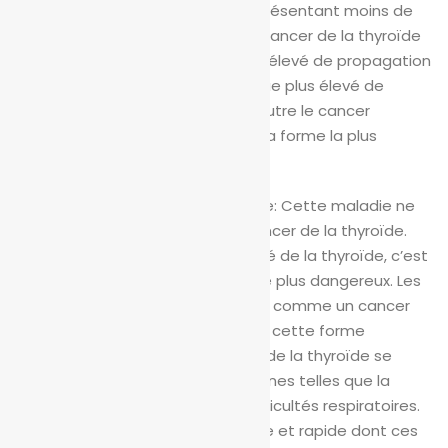
rare de cancer de la thyroïde, représentant moins de
5% de tous les cas. Comparé au cancer de la thyroïde
bien différencié, il a un risque plus élevé de propagation
aux poumons et aux os et un risque plus élevé de
récurrence après le traitement. Outre le cancer
anaplasique de la thyroïde, c’est la forme la plus
agressive de la maladie.
Cancer anaplasique de la thyroïde: Cette maladie ne
représente que 1% des cas de cancer de la thyroïde.
Parfois appelé cancer indifférencié de la thyroïde, c’est
le type de cancer de la thyroïde le plus dangereux. Les
médecins croient qu’il commence comme un cancer
papillaire ou folliculaire qui mute à cette forme
agressive. Le cancer anaplasique de la thyroïde se
propage rapidement dans des zones telles que la
trachée, causant souvent des difficultés respiratoires.
En raison de l’attention spécialisée et rapide dont ces