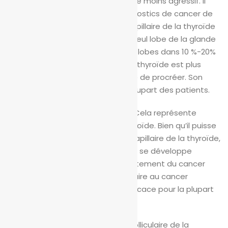
du type de cancer de la thyroïde le moins agressif. Il
représente environ 80% des diagnostics de cancer de
la thyroïde. Alors que le cancer papillaire de la thyroïde
survient habituellement dans un seul lobe de la glande
thyroïde, il apparaît dans les deux lobes dans 10 %-20%
des cas. Le cancer papillaire de la thyroïde est plus
fréquent chez les femmes en âge de procréer. Son
traitement est efficace chez la plupart des patients.
Cancer folliculaire de la thyroïde: Cela représente
environ 10% des cancers de la thyroïde. Bien qu’il puisse
être plus agressif que le cancer papillaire de la thyroïde,
le cancer folliculaire de la thyroïde se développe
habituellement lentement. Le traitement du cancer
folliculaire de la thyroïde est similaire au cancer
papillaire de la thyroïde et est efficace pour la plupart
des patients.
Le cancer papillaire et le cancer folliculaire de la