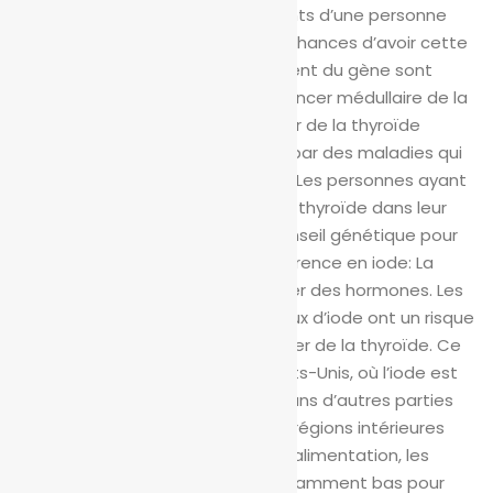
héréditaire du gène RET. Les enfants d’une personne
atteinte de ce gène ont 50% de chances d’avoir cette
mutation. Les personnes qui héritent du gène sont
susceptibles de développer un cancer médullaire de la
thyroïde. D’autres types de cancer de la thyroïde
peuvent également être causés par des maladies qui
se développent dans les familles. Les personnes ayant
des antécédents de cancer de la thyroïde dans leur
famille devraient envisager un conseil génétique pour
apprendre et gérer leur risque.
Carence en iode: La
thyroïde utilise l’iode pour fabriquer des hormones. Les
personnes ayant de faibles niveaux d’iode ont un risque
plus élevé de développer un cancer de la thyroïde. Ce
facteur de risque est rare aux États-Unis, où l’iode est
souvent ajouté au sel de table. Dans d’autres parties
du monde, en particulier dans les régions intérieures
sans poissons ni crustacés dans l’alimentation, les
niveaux d’iode peuvent être suffisamment bas pour