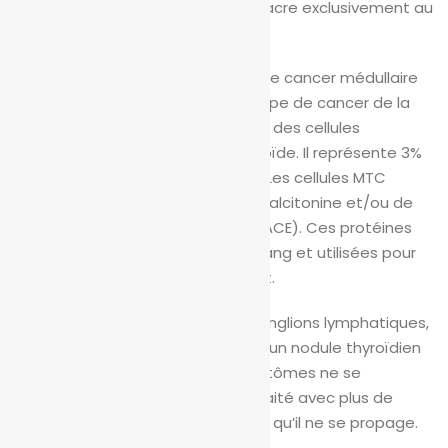
patients ont besoin, ACH se consacre exclusivement au
traitement de ces patients.
Cancer médullaire de la thyroïde
Le cancer médullaire
de la thyroïde (MTC) est le seul type de cancer de la
thyroïde qui se développe à partir des cellules
parafolliculaires de la glande thyroïde. Il représente 3%
à 10% des cancers de la thyroïde. Les cellules MTC
produisent habituellement de la calcitonine et/ou de
l’antigène carcinoembryonnaire (ACE). Ces protéines
peuvent être mesurées dans le sang et utilisées pour
surveiller la réponse au traitement.
Parfois, le MTC se propage aux ganglions lymphatiques,
aux poumons ou au foie avant qu’un nodule thyroïdien
ne soit détecté ou que des symptômes ne se
développent. Le MTC peut être traité avec plus de
succès s’il est diagnostiqué avant qu’il ne se propage.