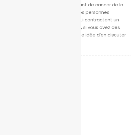
devenir un facteur de risque courant de cancer de la
thyroïde.
Ce ne sont pas toutes les personnes
atteintes de facteurs de risque qui contractent un
cancer de la thyroïde. Cependant, si vous avez des
facteurs de risque, c’est une bonne idée d’en discuter
avec votre médecin.
©
Aegle Cancer Hospital 2021
- Tous droits sont réservés.
Mention légale
Avis de confidentialité pour les patients
Avis de confidentialité pour les visiteurs
Digital Partner -
Brandline Media