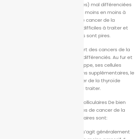
cellules cancéreuses (anaplasiques) mal différenciées
et indifférenciées ressemblent de moins en moins à
des cellules saines. Ces formes de cancer de la
thyroïde sont généralement plus difficiles à traiter et
les perspectives pour ces patients sont pires.
Les médecins croient que la plupart des cancers de la
thyroïde commencent aussi bien différenciés. Au fur et
à mesure que le cancer se développe, ses cellules
peuvent développer des mutations supplémentaires, le
transformant en un type de cancer de la thyroïde
moins différencié et plus difficile à traiter.
Cancers de la thyroïde à cellules folliculaires
De bien
différencié à indifférencié, les types de cancer de la
thyroïde à partir de cellules folliculaires sont:
Cancer papillaire de la thyroïde: Il s’agit généralement