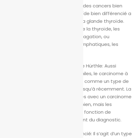
thyroïde sont considérés comme des cancers bien
différenciés. Le cancer de la thyroïde bien différencié a
tendance à rester contenu dans la glande thyroïde.
Lorsqu’il se propage à l’extérieur de la thyroïde, les
endroits les plus courants de propagation, ou
métastases, sont les ganglions lymphatiques, les
poumons, les os et le foie.
Cancer de la thyroïde à cellules de Hürthle: Aussi
appelé carcinome à cellules oxyphiles, le carcinome à
cellules de Hürthle était considéré comme un type de
cancer folliculaire de la thyroïde jusqu’à récemment. La
plupart des patients diagnostiqués avec un carcinome
à cellules de Hürthle s’en sortent bien, mais les
perspectives peuvent changer en fonction de
l’étendue de la maladie au moment du diagnostic.
Cancer de la thyroïde peu différencié: Il s’agit d’un type