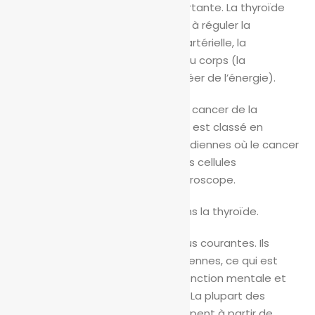
cependant, il a une fonction importante. La thyroïde
fabrique des hormones qui aident à réguler la
fréquence cardiaque, la pression artérielle, la
température et le métabolisme du corps (la
dégradation des aliments pour créer de l’énergie).
Quels sont les différents types de cancer de la
thyroïde?
Le cancer de la thyroïde est classé en
fonction du type de cellules thyroïdiennes où le cancer
commence et de la façon dont les cellules
cancéreuses apparaissent au microscope.
Il existe deux types de cellules dans la thyroïde.
Les cellules folliculaires sont les plus courantes. Ils
produisent des hormones thyroïdiennes, ce qui est
important pour la croissance, la fonction mentale et
aider le corps à créer de l’énergie. La plupart des
cancers de la thyroïde se développent à partir de