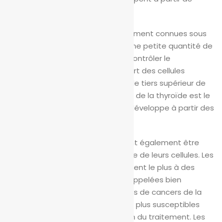
cellules folliculaires.
Les cellules parafolliculaires, également connues sous
le nom de cellules C, produisent une petite quantité de
l’hormone calcitonine, qui aide à contrôler le
métabolisme du calcium. La plupart des cellules
parafolliculaires se trouvent dans le tiers supérieur de
chaque lobe. Le cancer médullaire de la thyroïde est le
seul cancer de la thyroïde qui se développe à partir des
cellules parafolliculaires.
Les cancers de la thyroïde peuvent également être
classés en fonction de l’apparence de leurs cellules. Les
cellules cancéreuses qui ressemblent le plus à des
cellules normales et saines sont appelées bien
différenciées. Les patients atteints de cancers de la
thyroïde bien différenciés sont les plus susceptibles
d’être exempts de maladie à la fin du traitement. Les