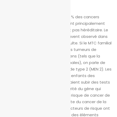
Il existe deux types de MTC :
Le MTC sporadique représente 85 % des cancers
médullaires de la thyroïde. Il survient principalement
chez les personnes âgées et n’est pas héréditaire.
Le
MTC familial est héréditaire et souvent observé dans
l’enfance ou au début de l’âge adulte. Si le MTC familial
se produit en association avec des tumeurs de
certains autres organes endocriniens (tels que la
parathyroïde et les glandes surrénales), on parle de
néoplasie endocrinienne multiple de type 2 (MEN 2). Les
parents, les frères et sœurs et les enfants des
personnes atteintes de MTC devraient subir des tests
génétiques pour savoir s’ils ont hérité du gène qui
cause le MTC familial.
Facteurs de risque de cancer de
la thyroïde
Bien que la cause exacte du cancer de la
thyroïde soit inconnue, certains facteurs de risque ont
été identifiés. Il s’agit notamment des éléments