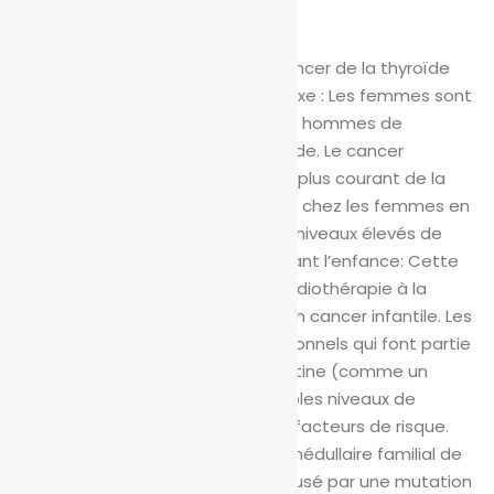
suivants :
Âge : Les deux tiers des cas de cancer de la thyroïde
surviennent entre 20 et 55 ans.
Sexe : Les femmes sont
trois fois plus susceptibles que les hommes de
développer un cancer de la thyroïde. Le cancer
papillaire de la thyroïde, le type le plus courant de la
maladie, se trouve le plus souvent chez les femmes en
âge de procréer.
Exposition à des niveaux élevés de
rayonnement, en particulier pendant l’enfance: Cette
exposition est souvent due à la radiothérapie à la
région de la tête et du cou pour un cancer infantile. Les
radiographies ou les scans occasionnels qui font partie
des procédures médicales de routine (comme un
examen dentaire) ont de très faibles niveaux de
rayonnement et ne sont pas des facteurs de risque.
Troubles héréditaires : Le cancer médullaire familial de
la thyroïde est habituellement causé par une mutation