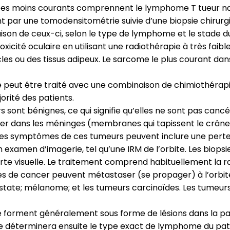
types moins courants comprennent le lymphome T tueur na
par une tomodensitométrie suivie d’une biopsie chirurgi
aison de ceux-ci, selon le type de lymphome et le stade
xicité oculaire en utilisant une radiothérapie à très faibl
s ou des tissus adipeux. Le sarcome le plus courant dans
 peut être traité avec une combinaison de chimiothérapi
jorité des patients.
 sont bénignes, ce qui signifie qu’elles ne sont pas canc
mer dans les méninges (membranes qui tapissent le crâne 
. Les symptômes de ces tumeurs peuvent inclure une perte 
xamen d’imagerie, tel qu’une IRM de l’orbite. Les biops
perte visuelle. Le traitement comprend habituellement la ra
s de cancer peuvent métastaser (se propager) à l’orbite (
state; mélanome; et les tumeurs carcinoïdes. Les tumeurs
orment généralement sous forme de lésions dans la parti
e déterminera ensuite le type exact de lymphome du pat