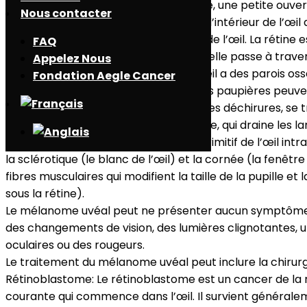
Iris: La partie colorée de l’œil. La pupille, une petite ouve
Nous contacter
Corps ciliaire: Composé de muscles à l’intérieur de l’œil
Rétine : Couche de cellules à l’arrière de l’œil. La rétine
FAQ
Lorsque la lumière pénètre dans l’œil, elle passe à traver
Appelez Nous
Orbite: L’espace autour et derrière l’œil a des parois os
Fondation Aegle Cancer
Paupière: Les tumeurs qui affectent les paupières peuven
Glande lacrymale: La glande, qui fait des déchirures, se 
Sac / conduit lacrymal: Cette structure, qui draine les la
Mélanome uvéal : Il s’agit du cancer primitif de l’œil int
la sclérotique (le blanc de l’œil) et la cornée (la fenêtre à
fibres musculaires qui modifient la taille de la pupille e
sous la rétine).
Le mélanome uvéal peut ne présenter aucun symptôme, et
des changements de vision, des lumières clignotantes, u
oculaires ou des rougeurs.
Le traitement du mélanome uvéal peut inclure la chirurgi
Rétinoblastome: Le rétinoblastome est un cancer de la rét
courante qui commence dans l’œil. Il survient généralem