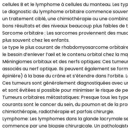
cellules B et le lymphome à cellules du manteau. Les 
Le diagnostic du lymphome orbitaire commence souvent 
un traitement ciblé, une chimiothérapie ou une combin
bons résultats et des niveaux beaucoup plus faibles de to
Sarcome orbitaire : Les sarcomes proviennent des muscle
plus souvent chez les enfants.
Le type le plus courant de rhabdomyosarcome orbitaire
le besoin d’enlever l’œil et le contenu orbital chez la ma
Méningiomes orbitaux et des nerfs optiques: Ces tumeurs
associés au nerf optique. Ils peuvent également se for
épinière) à la base du crâne et s’étendre dans l’orbite
Ces tumeurs sont généralement diagnostiquées avec un e
et sont évitées si possible pour minimiser le risque de 
Tumeurs orbitaires métastatiques: Presque tous les type
courants sont le cancer du sein, du poumon et de la pro
chimiothérapie, radiothérapie et parfois chirurgie.
Lymphome: Les lymphomes dans la glande lacrymale se f
commence par une biopsie chirurgicale. Un pathologist