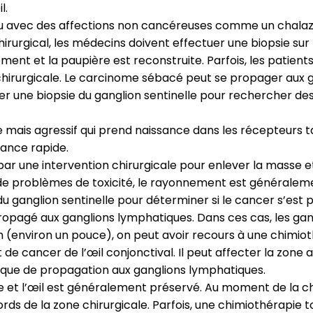
l.
avec des affections non cancéreuses comme un chalazion,
rurgical, les médecins doivent effectuer une biopsie sur 
ment et la paupière est reconstruite. Parfois, les patien
ne chirurgicale. Le carcinome sébacé peut se propager aux
r une biopsie du ganglion sentinelle pour rechercher des
re mais agressif qui prend naissance dans les récepteurs t
sance rapide.
ne intervention chirurgicale pour enlever la masse et r
 de problèmes de toxicité, le rayonnement est généraleme
du ganglion sentinelle pour déterminer si le cancer s’est
propagé aux ganglions lymphatiques. Dans ces cas, les ga
 (environ un pouce), on peut avoir recours à une chimiot
 de cancer de l’œil conjonctival. Il peut affecter la zone 
 risque de propagation aux ganglions lymphatiques.
rgie et l’œil est généralement préservé. Au moment de la 
rds de la zone chirurgicale. Parfois, une chimiothérapie 