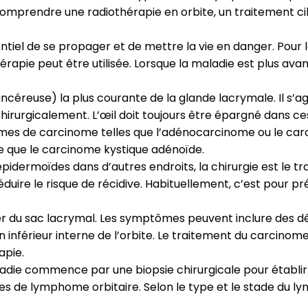
omprendre une radiothérapie en orbite, un traitement ci
tiel de se propager et de mettre la vie en danger. Pour l
rapie peut être utilisée. Lorsque la maladie est plus avan
euse) la plus courante de la glande lacrymale. Il s’agit
chirurgicalement. L’œil doit toujours être épargné dans c
ormes de carcinome telles que l’adénocarcinome ou le 
 que le carcinome kystique adénoïde.
rmoïdes dans d’autres endroits, la chirurgie est le trai
éduire le risque de récidive. Habituellement, c’est pour pré
ncer du sac lacrymal. Les symptômes peuvent inclure des d
inférieur interne de l’orbite. Le traitement du carcinome
apie.
die commence par une biopsie chirurgicale pour établir
es de lymphome orbitaire. Selon le type et le stade du l