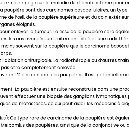
itez notre page sur la maladie du rétinoblastome pour en
la paupière sont des carcinomes basocellulaires, un type 
rne de l’œil, de la paupière supérieure et du coin extérieu
rganes éloignés.
 pour enlever la tumeur. Le tissu de la paupière sera égale
 Dans les cas avancés, un traitement ciblé et une radioth
ins souvent sur la paupière que le carcinome basocellulai
corps.
l’ablation chirurgicale. La radiothérapie ou d’autres trait
ut pas être complètement enlevée.
ron 1 % des cancers des paupières. Il est potentiellement
ement. La paupière est ensuite reconstruite dans une pr
euvent effectuer une biopsie des ganglions lymphatiques p
iques de métastases, ce qui peut aider les médecins à di
s): Ce type rare de carcinome de la paupière est égal
 Meibomius des paupières, ainsi que de la conjonctive ou d