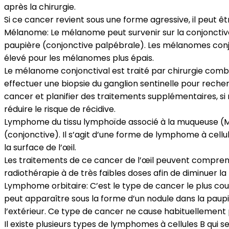
après la chirurgie.
Si ce cancer revient sous une forme agressive, il peut êtr
Mélanome: Le mélanome peut survenir sur la conjonctive à
paupière (conjonctive palpébrale). Les mélanomes conjo
élevé pour les mélanomes plus épais.
Le mélanome conjonctival est traité par chirurgie combi
effectuer une biopsie du ganglion sentinelle pour rech
cancer et planifier des traitements supplémentaires, si 
réduire le risque de récidive.
Lymphome du tissu lymphoïde associé à la muqueuse (MAL
(conjonctive). Il s’agit d’une forme de lymphome à cell
la surface de l’œil.
Les traitements de ce cancer de l’œil peuvent comprendr
radiothérapie à de très faibles doses afin de diminuer la 
Lymphome orbitaire: C’est le type de cancer le plus cour
peut apparaître sous la forme d’un nodule dans la paupiè
l’extérieur. Ce type de cancer ne cause habituellement 
Il existe plusieurs types de lymphomes à cellules B qui