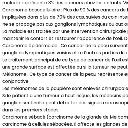
maladie représente 3% des cancers chez les enfants. Vis
Carcinome basocellulaire : Plus de 90 % des cancers de 
impliquées dans plus de 70% des cas, suivies du coin inte
ne se propage pas aux ganglions lymphatiques ou aux o
La maladie est traitée par une intervention chirurgicale
maintenir le confort et restaurer l’apparence de l’œil.
Carcinome épidermoïde : Ce cancer de la peau survient mo
ganglions lymphatiques voisins et à d’autres parties du 
Le traitement principal de ce type de cancer de l’œil est 
une grande surface est affectée ou si la tumeur ne pe
Mélanome : Ce type de cancer de la peau représente envi
conjonctive.
Les mélanomes de la paupière sont enlevés chirurgical
Si le patient a une tumeur à haut risque, les médecins p
ganglion sentinelle peut détecter des signes microscop
dans les premiers stades.
Carcinome sébacé (carcinome de la glande de Meibomiu
carcinome à cellules sébacées. Il affecte les glandes de