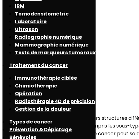
IRM
Tomodensitométrie
Laboratoire
Ultrason
Radiographie numérique
Mammographie numérique
Tests de marqueurs tumoraux
Traitement du cancer
Immunothérapie ciblée
Chimiothérapie
Cancer de l’œil
Opération
Radiothérapie 4D de précision
Gestion de la douleur
Le cancer peut se former dans plusieurs structures différ
Types de cancer
développer dans ces structures, y compris les sous-
Prévention & Dépistage
Les structures à l’intérieur de l’œil où le cancer peut se 
Bénévoles