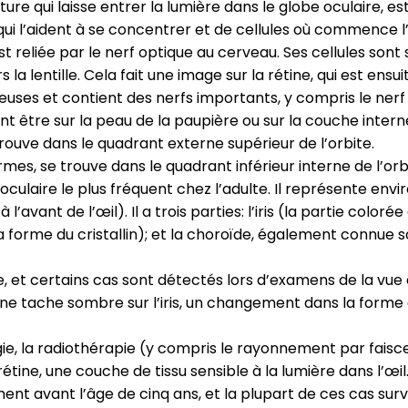
rture qui laisse entrer la lumière dans le globe oculaire, est 
 qui l’aident à se concentrer et de cellules où commence l
 est reliée par le nerf optique au cerveau. Ses cellules sont
s la lentille. Cela fait une image sur la rétine, qui est en
seuses et contient des nerfs importants, y compris le nerf
t être sur la peau de la paupière ou sur la couche intern
trouve dans le quadrant externe supérieur de l’orbite.
rmes, se trouve dans le quadrant inférieur interne de l’orb
raoculaire le plus fréquent chez l’adulte. Il représente en
 l’avant de l’œil). Il a trois parties: l’iris (la partie coloré
t la forme du cristallin); et la choroïde, également connue 
 certains cas sont détectés lors d’examens de la vue de 
ne tache sombre sur l’iris, un changement dans la forme 
e, la radiothérapie (y compris le rayonnement par faiscea
ine, une couche de tissu sensible à la lumière dans l’œil.
ent avant l’âge de cinq ans, et la plupart de ces cas sur