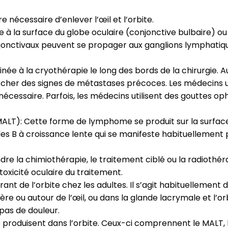
e nécessaire d’enlever l’œil et l’orbite.
 la surface du globe oculaire (conjonctive bulbaire) ou s
nctivaux peuvent se propager aux ganglions lymphatiques
née à la cryothérapie le long des bords de la chirurgie.
ercher des signes de métastases précoces. Les médecins u
nécessaire. Parfois, les médecins utilisent des gouttes o
T): Cette forme de lymphome se produit sur la surface d
ules B à croissance lente qui se manifeste habituellement
e la chimiothérapie, le traitement ciblé ou la radiothér
toxicité oculaire du traitement.
ant de l’orbite chez les adultes. Il s’agit habituellement
re ou autour de l’œil, ou dans la glande lacrymale et l’or
pas de douleur.
 se produisent dans l’orbite. Ceux-ci comprennent le MALT