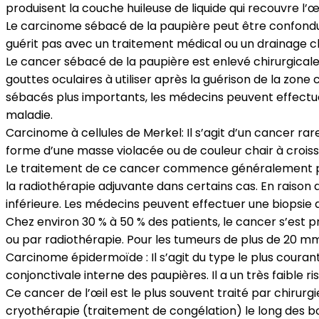
produisent la couche huileuse de liquide qui recouvre l’œi
Le carcinome sébacé de la paupière peut être confondu 
guérit pas avec un traitement médical ou un drainage chi
Le cancer sébacé de la paupière est enlevé chirurgicale
gouttes oculaires à utiliser après la guérison de la zo
sébacés plus importants, les médecins peuvent effectue
maladie.
Carcinome à cellules de Merkel: Il s’agit d’un cancer ra
forme d’une masse violacée ou de couleur chair à crois
Le traitement de ce cancer commence généralement par u
la radiothérapie adjuvante dans certains cas. En raison
inférieure. Les médecins peuvent effectuer une biopsie 
Chez environ 30 % à 50 % des patients, le cancer s’est 
ou par radiothérapie. Pour les tumeurs de plus de 20 mm
Carcinome épidermoïde : Il s’agit du type le plus courant
conjonctivale interne des paupières. Il a un très faible
Ce cancer de l’œil est le plus souvent traité par chiru
cryothérapie (traitement de congélation) le long des bo