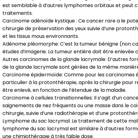
est semblable à d’autres lymphomes orbitaux et peut c
traitements.
Carcinome adénoïde kystique : Ce cancer rare a le poten
chirurgie de préservation des yeux suivie d’une protonthé
et les tissus mous environnants.
Adénome pléomorphe: C’est la tumeur bénigne (non cancér
études d’imagerie. La tumeur entière doit être enlevée 
Autres carcinomes de la glande lacrymale: D’autres f
de la glande lacrymale sont gérées de la même manière
Carcinome épidermoïde: Comme pour les carcinomes épide
particulier à la protonthérapie, après la chirurgie pour r
être enlevé, en fonction de l’étendue de la maladie.
Carcinome à cellules transitionnelles: Il s’agit d’un ca
saignements de nez fréquents ou une masse dans le coin 
chirurgie, suivie d’une radiothérapie et d’une protonthér
Lymphome du sac lacrymal: Le traitement de cette mala
lymphome du sac lacrymal est similaire à d’autres form
une chimiothérapie à très faible dose.