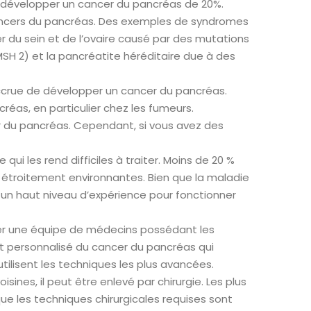
de développer un cancer du pancréas de 20%.
cancers du pancréas. Des exemples de syndromes
 du sein et de l’ovaire causé par des mutations
H 2) et la pancréatite héréditaire due à des
ccrue de développer un cancer du pancréas.
réas, en particulier chez les fumeurs.
r du pancréas. Cependant, si vous avez des
i les rend difficiles à traiter. Moins de 20 %
 étroitement environnantes. Bien que la maladie
 un haut niveau d’expérience pour fonctionner
ver une équipe de médecins possédant les
ent personnalisé du cancer du pancréas qui
tilisent les techniques les plus avancées.
sines, il peut être enlevé par chirurgie. Les plus
 les techniques chirurgicales requises sont