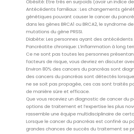
Obésité: Être très en surpoids (avoir un indice
Antécédents familiaux : Les changements génét
génétiques pouvant causer le cancer du pancréa
dans les gènes BRCA1 ou BRCA2, le syndrome de 
mutations du gène PRSSI.
Diabète: Les personnes ayant des antécédents 
Pancréatite chronique: L’inflammation à long ter
Ce ne sont pas toutes les personnes présentant
facteurs de risque, vous devriez en discuter av
Environ 80% des cancers du pancréas sont diagnos
des cancers du pancréas sont détectés lorsque 
ne se soit pas propagée, ces cas sont traités p
de manière sûre et efficace.
Que vous receviez un diagnostic de cancer du p
options de traitement et l’expertise les plus no
rassemble une équipe multidisciplinaire de certa
Lorsque le cancer du pancréas est confiné au panc
grandes chances de succès du traitement se pro