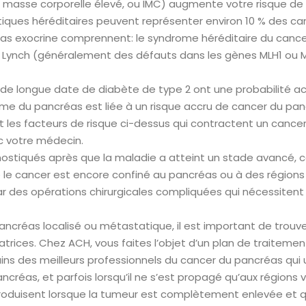
 de masse corporelle élevé, ou IMC) augmente votre risque 
iques héréditaires peuvent représenter environ 10 % des 
s exocrine comprennent: le syndrome héréditaire du cancer
Lynch (généralement des défauts dans les gènes MLH1 ou MS
de longue date de diabète de type 2 ont une probabilité a
me du pancréas est liée à un risque accru de cancer du panc
 les facteurs de risque ci-dessus qui contractent un cance
ec votre médecin.
tiqués après que la maladie a atteint un stade avancé, ce qu
le cancer est encore confiné au pancréas ou à des régions
ar des opérations chirurgicales compliquées qui nécessitent
ancréas localisé ou métastatique, il est important de trou
vatrices. Chez ACH, vous faites l’objet d’un plan de traitem
ins des meilleurs professionnels du cancer du pancréas qui u
réas, et parfois lorsqu’il ne s’est propagé qu’aux régions voi
duisent lorsque la tumeur est complètement enlevée et que