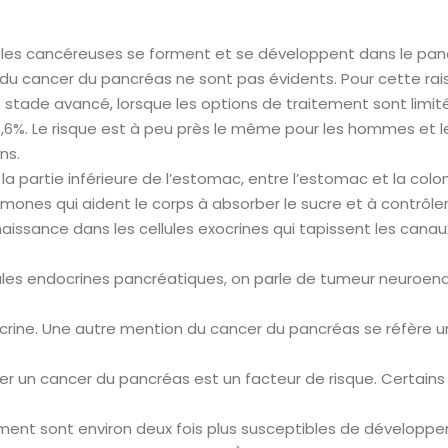
ules cancéreuses se forment et se développent dans le panc
du cancer du pancréas ne sont pas évidents. Pour cette rais
 stade avancé, lorsque les options de traitement sont limit
 1,6%. Le risque est à peu près le même pour les hommes et
ns.
a partie inférieure de l’estomac, entre l’estomac et la colonn
ormones qui aident le corps à absorber le sucre et à contrôler
issance dans les cellules exocrines qui tapissent les cana
ules endocrines pancréatiques, on parle de tumeur neuroendo
rine. Une autre mention du cancer du pancréas se réfère 
r un cancer du pancréas est un facteur de risque. Certains 
ent sont environ deux fois plus susceptibles de développe