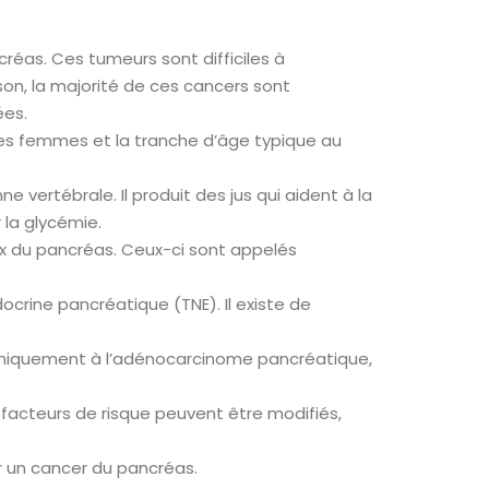
réas. Ces tumeurs sont difficiles à
on, la majorité de ces cancers sont
ées.
 les femmes et la tranche d’âge typique au
e vertébrale. Il produit des jus qui aident à la
 la glycémie.
ux du pancréas. Ceux-ci sont appelés
crine pancréatique (TNE). Il existe de
uniquement à l’adénocarcinome pancréatique,
facteurs de risque peuvent être modifiés,
r un cancer du pancréas.