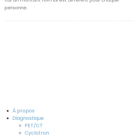
personne.
©
Aegle Cancer Hospital 2021
- Tous droits sont réservés.
Mention légale
Avis de confidentialité pour les patients
Avis de confidentialité pour les visiteurs
Digital Partner -
Brandline Media
À propos
Diagnostique
PET/CT
Cyclotron